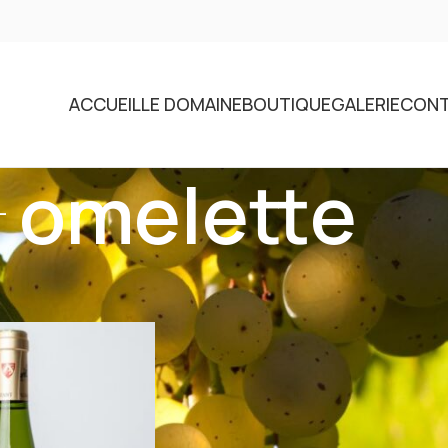
ACCUEIL
LE DOMAINE
BOUTIQUE
GALERIE
CON
omelette
identifiés “omelette”
Voir
9
12