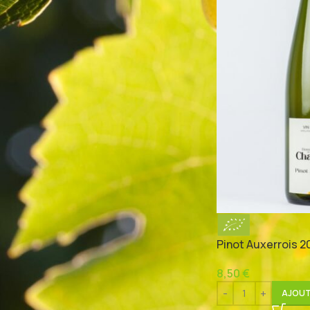
TYPE DE VIN
Vin sec
(1)
ACCORDS METS/VINS
Apéritif
Asperges
Barbecue
Canard À L'orange
Crudités
Cuisine Exotique
Dessert
Desserts
Foie Gras
Fromage
Gibiers
Huîtres
Magret De Canard
Omelette
Pinot Auxerrois 2
Plats Épicés
Poisson
Poissons
8,50
€
Poulet Au Curry
Pâtisserie
Quiche
AJOUT
Risotto
Salade Composée