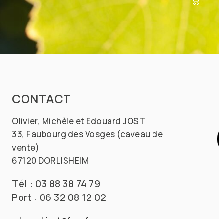
Salades Composées
Terrines
Viandes Blanches
Viandes Rouges
CONTACT
Olivier, Michèle et Edouard JOST
33, Faubourg des Vosges (caveau de
vente)
67120 DORLISHEIM
Tél : 03 88 38 74 79
Port : 06 32 08 12 02