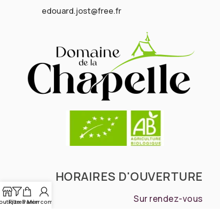
edouard.jost@free.fr
HORAIRES D'OUVERTURE
Sur rendez-vous
outique
Filtres
Panier
Mon compte